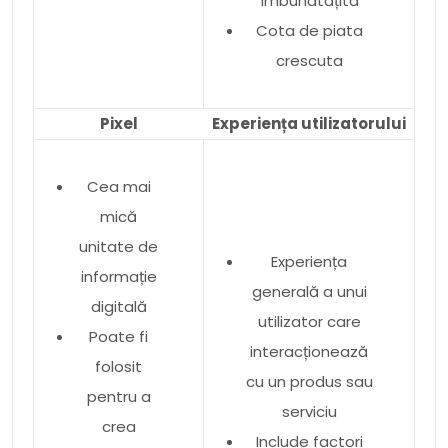
îmbunătățită
Cota de piata
crescuta
Pixel
Experiența utilizatorului
Cea mai
mică
unitate de
Experiența
informație
generală a unui
digitală
utilizator care
Poate fi
interacționează
folosit
cu un produs sau
pentru a
serviciu
crea
Include factori