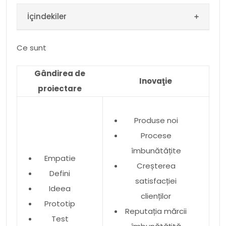
Gândirea de proiectare Gândirea designului
İçindekiler
există de secole, dar abia la […]
Ce sunt
Gândirea de
Inovaţie
proiectare
Produse noi
Procese
îmbunătățite
Empatie
Creșterea
Defini
satisfacției
Ideea
clienților
Prototip
Reputația mărcii
Test