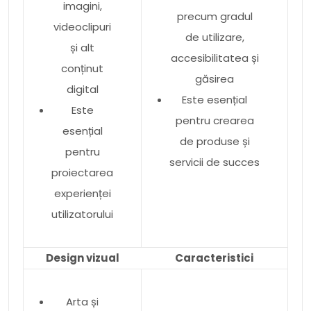
imagini,
precum gradul
videoclipuri
de utilizare,
și alt
accesibilitatea și
conținut
găsirea
digital
Este esențial
Este
pentru crearea
esențial
de produse și
pentru
servicii de succes
proiectarea
experienței
utilizatorului
Design vizual
Caracteristici
Arta și