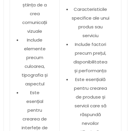
știința de a
Caracteristicile
crea
specifice ale unui
comunicații
produs sau
vizuale
serviciu
Include
Include factori
elemente
precum prețul,
precum
disponibilitatea
culoarea,
și performanța
tipografia și
Este esențială
aspectul
pentru crearea
Este
de produse și
esențial
servicii care să
pentru
răspundă
crearea de
nevoilor
interfețe de