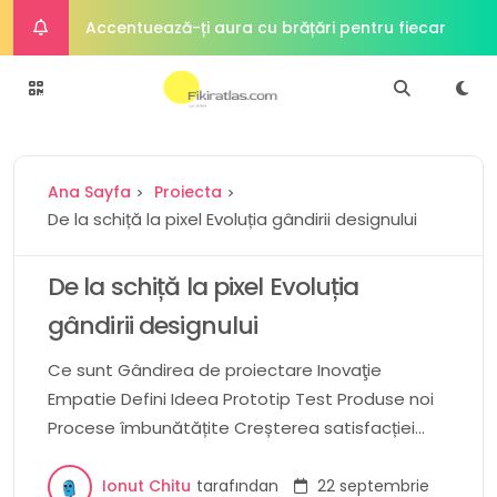
Accentuează-ți aura cu brățări pentru fiecare
ocazie
Alimente din plante întregi Fundamentul unei
diete sănătoase
Puterea plantelor Viitorul proteinelor
Ana Sayfa
Proiecta
Cum o dietă bogată în proteine ​​poate
De la schiță la pixel Evoluția gândirii designului
îmbunătăți sănătatea intestinală
Simplitate sofisticată Atractia atemporală a
De la schiță la pixel Evoluția
bijuteriilor minimaliste
gândirii designului
Ce sunt Gândirea de proiectare Inovaţie
Empatie Defini Ideea Prototip Test Produse noi
Procese îmbunătățite Creșterea satisfacției
clienților Reputația mărcii îmbunătățită Cota de
piata crescuta Pixel Experiența utilizatorului Cea
Ionut Chitu
tarafından
22 septembrie