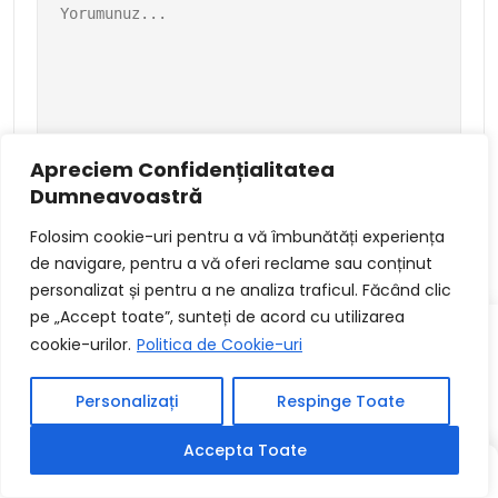
Apreciem Confidențialitatea
Dumneavoastră
Folosim cookie-uri pentru a vă îmbunătăți experiența
de navigare, pentru a vă oferi reclame sau conținut
personalizat și pentru a ne analiza traficul. Făcând clic
pe „Accept toate”, sunteți de acord cu utilizarea
cookie-urilor.
Politica de Cookie-uri
Personalizați
Respinge Toate
Ionuț Chitu este fondatorul blogului Fikiratlas.com, un
Accepta Toate
proiect născut din pasiunea sa pentru tehnologie,
YAZI
YAZI
RASTGELE