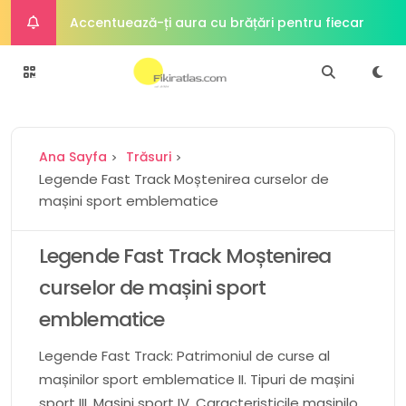
Accentuează-ți aura cu brățări pentru fiecare
ocazie
Alimente din plante întregi Fundamentul unei
diete sănătoase
Puterea plantelor Viitorul proteinelor
Ana Sayfa
Trăsuri
Cum o dietă bogată în proteine ​​poate
Legende Fast Track Moștenirea curselor de
mașini sport emblematice
îmbunătăți sănătatea intestinală
Simplitate sofisticată Atractia atemporală a
bijuteriilor minimaliste
Legende Fast Track Moștenirea
curselor de mașini sport
emblematice
Legende Fast Track: Patrimoniul de curse al
mașinilor sport emblematice II. Tipuri de mașini
sport III. Mașini sport IV. Caracteristicile mașinilor