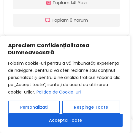
Toplam 141 Yazı
Toplam 0 Yorum
Apreciem Confidențialitatea
Dumneavoastră
BENZER YAZILAR
Folosim cookie-uri pentru a vă îmbunătăți experiența
de navigare, pentru a vă oferi reclame sau conținut
Aventurile Pe Drum Lung Și
personalizat și pentru a ne analiza traficul. Făcând clic
Întortocheat În Transportul
pe „Accept toate”, sunteți de acord cu utilizarea
Greu De Transport
cookie-urilor.
Politica de Cookie-uri
Personalizați
Respinge Toate
Ridicați-Vă Vehiculele De Teren
De Aventură Pentru Explorarea
Accepta Toate
Supremă
YAZI
YAZI
RASTGELE