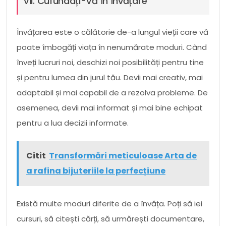
VII. Cufundați-Vă În Învățare
Învățarea este o călătorie de-a lungul vieții care vă
poate îmbogăți viața în nenumărate moduri. Când
înveți lucruri noi, deschizi noi posibilități pentru tine
și pentru lumea din jurul tău. Devii mai creativ, mai
adaptabil și mai capabil de a rezolva probleme. De
asemenea, devii mai informat și mai bine echipat
pentru a lua decizii informate.
Citit
Transformări meticuloase Arta de
a rafina bijuteriile la perfecțiune
Există multe moduri diferite de a învăța. Poți să iei
cursuri, să citești cărți, să urmărești documentare,