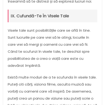
înseamnă să te distrezi și să explorezi lucruri noi.
IX. Cufundă-Te În Visele Tale
Visele tale sunt posibilitățile care se află în tine.
Sunt lucrurile pe care vrei să le atingi, locurile în
care vrei să mergi și oamenii cu care vrei să fii.
Când te scufunzi în visele tale, te deschizi spre
posibilitatea de a crea o viață care este cu
adevărat împlinită.
Există multe moduri de a te scufunda în visele tale.
Puteți citi cărți, viziona filme, asculta muzică sau
vorbiți cu oamenii care vă inspiră. De asemenea,
puteți crea un panou de viziune sau puteți scrie o