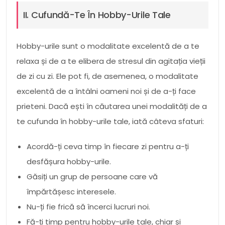
II. Cufundă-Te În Hobby-Urile Tale
Hobby-urile sunt o modalitate excelentă de a te
relaxa și de a te elibera de stresul din agitația vieții
de zi cu zi. Ele pot fi, de asemenea, o modalitate
excelentă de a întâlni oameni noi și de a-ți face
prieteni. Dacă ești în căutarea unei modalități de a
te cufunda în hobby-urile tale, iată câteva sfaturi:
Acordă-ți ceva timp în fiecare zi pentru a-ți
desfășura hobby-urile.
Găsiți un grup de persoane care vă
împărtășesc interesele.
Nu-ți fie frică să încerci lucruri noi.
Fă-ți timp pentru hobby-urile tale, chiar și