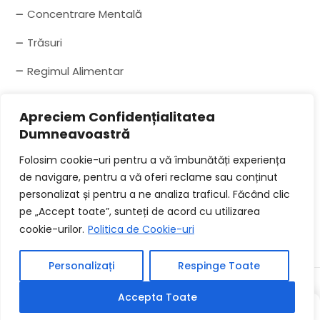
Concentrare Mentală
Trăsuri
Regimul Alimentar
Telif Hakkı
Apreciem Confidențialitatea
Dumneavoastră
Acesta servește ca „furnizor de locație”, așa cum
Folosim cookie-uri pentru a vă îmbunătăți experiența
este definit în lege. Conform acestei legi, conducerea
de navigare, pentru a vă oferi reclame sau conținut
Site-ului nu are obligația de a controla conținutul
personalizat și pentru a ne analiza traficul. Făcând clic
ilegal.
pe „Accept toate”, sunteți de acord cu utilizarea
cookie-urilor.
Politica de Cookie-uri
Personalizați
Respinge Toate
© 2024 - Toate drepturile rezervate.
Accepta Toate
YAZI
YAZI
RASTGELE