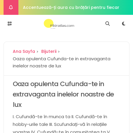
Accentuează-ți aura cu brățări pentru fiecare
ocazie
Alimente din plante întregi Fundamentul unei
diete sănătoase
Puterea plantelor Viitorul proteinelor
Ana Sayfa
Bijuterii
Cum o dietă bogată în proteine ​​poate
Oaza opulenta Cufunda-te in extravaganta
inelelor noastre de lux
îmbunătăți sănătatea intestinală
Simplitate sofisticată Atractia atemporală a
bijuteriilor minimaliste
Oaza opulenta Cufunda-te in
extravaganta inelelor noastre de
lux
I. Cufundă-te în munca ta II. Cufundă-te în
hobby-urile tale III. Scufundați-vă în relațiile
voastre IV. Cufundă-te în comunitatea ta V.