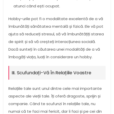
atunci când ești ocupat.
Hobby-urile pot fi o modalitate excelentă de a vă
îmbunătăți sănătatea mentală și fizică. Ele vă pot
ajuta să reduceți stresul, să vă îmbunătățiți starea
de spirit și să vă creșteți interacțiunea socială.
Dacă sunteți în căutarea unei modalități de a vă
îmbogăți viața, luați în considerare un hobby.
III. Scufundați-Vă În Relațiile Voastre
Relațiile tale sunt unul dintre cele mai importante
aspecte ale vieții tale. Îți oferă dragoste, sprijin și
companie. Când te scufunzi în relațiile tale, nu
numai că te faci mai fericit, dar îi faci și pe cei din