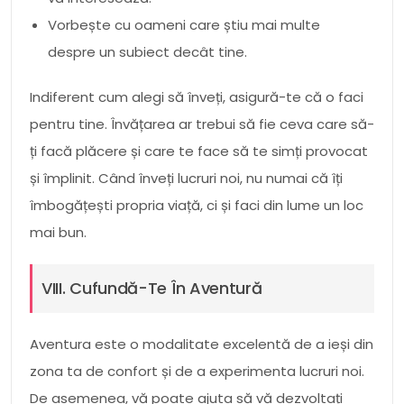
Vorbește cu oameni care știu mai multe
despre un subiect decât tine.
Indiferent cum alegi să înveți, asigură-te că o faci
pentru tine. Învățarea ar trebui să fie ceva care să-
ți facă plăcere și care te face să te simți provocat
și împlinit. Când înveți lucruri noi, nu numai că îți
îmbogățești propria viață, ci și faci din lume un loc
mai bun.
VIII. Cufundă-Te În Aventură
Aventura este o modalitate excelentă de a ieși din
zona ta de confort și de a experimenta lucruri noi.
De asemenea, vă poate ajuta să vă dezvoltați