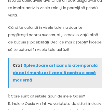
listă cu obiectivele dvs. Orice ai face, asigură-te că
te implici activ în visele tale și le permiți să prindă
viață.
Când te cufundi în visele tale, nu doar te
pregătești pentru succes, ci și creezi o viață plină
de bucurii și posibilități. Deci ce mai aștepți? Începe
să te cufunzi în visele tale astăzi!
Citit
Splendoare artizanală atemporală
de patrimoniu artizanală pentru o casă
modernă
Î: Care sunt diferitele tipuri de inele Oasis?
R: Inelele Oasis vin într-o varietate de stiluri, inclusiv