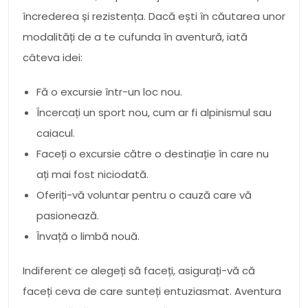
încrederea și rezistența. Dacă ești în căutarea unor
modalități de a te cufunda în aventură, iată
câteva idei:
Fă o excursie într-un loc nou.
Încercați un sport nou, cum ar fi alpinismul sau
caiacul.
Faceți o excursie către o destinație în care nu
ați mai fost niciodată.
Oferiți-vă voluntar pentru o cauză care vă
pasionează.
Învață o limbă nouă.
Indiferent ce alegeți să faceți, asigurați-vă că
faceți ceva de care sunteți entuziasmat. Aventura