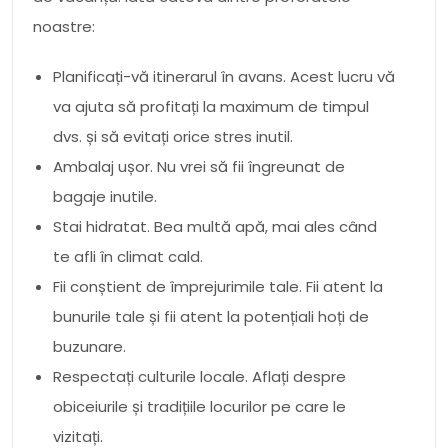
noastre:
Planificați-vă itinerarul în avans. Acest lucru vă
va ajuta să profitați la maximum de timpul
dvs. și să evitați orice stres inutil.
Ambalaj ușor. Nu vrei să fii îngreunat de
bagaje inutile.
Stai hidratat. Bea multă apă, mai ales când
te afli în climat cald.
Fii conștient de împrejurimile tale. Fii atent la
bunurile tale și fii atent la potențiali hoți de
buzunare.
Respectați culturile locale. Aflați despre
obiceiurile și tradițiile locurilor pe care le
vizitați.