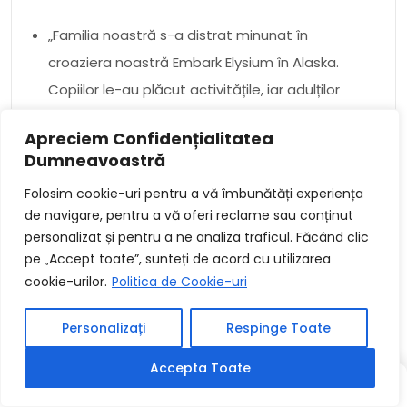
„Familia noastră s-a distrat minunat în
croaziera noastră Embark Elysium în Alaska.
Copiilor le-au plăcut activitățile, iar adulților
le-au plăcut tratamentele spa relaxante.
Apreciem Confidențialitatea
Recomandăm cu siguranță această
Dumneavoastră
croazieră oricui caută o vacanță cu familia.”
Folosim cookie-uri pentru a vă îmbunătăți experiența
de navigare, pentru a vă oferi reclame sau conținut
„Am făcut o croazieră Embark Elysium în
personalizat și pentru a ne analiza traficul. Făcând clic
Europa și ne-am simțit pe placul vieții noastre.
pe „Accept toate”, sunteți de acord cu utilizarea
Am vizitat câteva orașe uimitoare și am
cookie-urilor.
Politica de Cookie-uri
învățat atât de multe despre cultură. Nava
de croazieră a fost modalitatea perfectă de
Personalizați
Respinge Toate
a vedea toate punctele de atracție fără a fi
Accepta Toate
nevoie să vă faceți griji pentru transport sau
YAZI
YAZI
RASTGELE