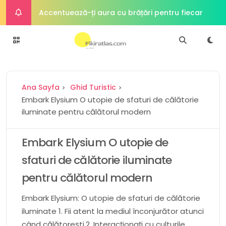
Accentuează-ți aura cu brățări pentru fiecare
ocazie
Alimente din plante întregi Fundamentul unei
diete sănătoase
Puterea plantelor Viitorul proteinelor
Ana Sayfa
Ghid Turistic
Cum o dietă bogată în proteine ​​poate
Embark Elysium O utopie de sfaturi de călătorie
iluminate pentru călătorul modern
îmbunătăți sănătatea intestinală
Simplitate sofisticată Atractia atemporală a
bijuteriilor minimaliste
Embark Elysium O utopie de
sfaturi de călătorie iluminate
pentru călătorul modern
Embark Elysium: O utopie de sfaturi de călătorie
iluminate 1. Fii atent la mediul înconjurător atunci
când călătorești.2. Interacționați cu culturile