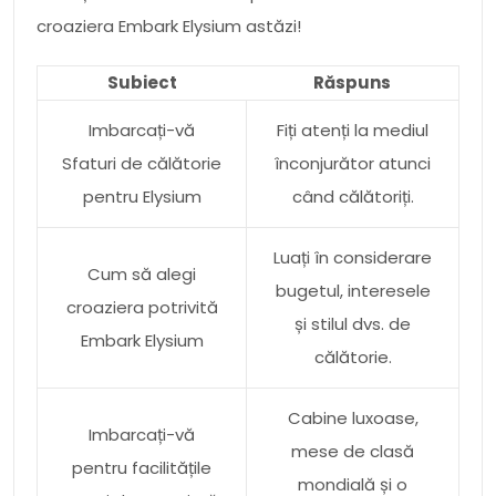
croaziera Embark Elysium astăzi!
Subiect
Răspuns
Imbarcați-vă
Fiți atenți la mediul
Sfaturi de călătorie
înconjurător atunci
pentru Elysium
când călătoriți.
Luați în considerare
Cum să alegi
bugetul, interesele
croaziera potrivită
și stilul dvs. de
Embark Elysium
călătorie.
Cabine luxoase,
Imbarcați-vă
mese de clasă
pentru facilitățile
mondială și o