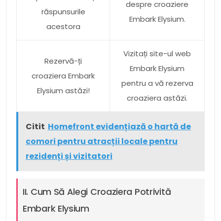
despre croaziere
răspunsurile
Embark Elysium.
acestora
Vizitați site-ul web
Rezervă-ți
Embark Elysium
croaziera Embark
pentru a vă rezerva
Elysium astăzi!
croaziera astăzi.
Citit
Homefront evidențiază o hartă de
comori pentru atracții locale pentru
rezidenți și vizitatori
II. Cum Să Alegi Croaziera Potrivită
Embark Elysium