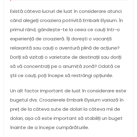
Există câteva lucruri de luat în considerare atunci
când alegeți croaziera potrivită Embark Elysium. În
primul rând, gândește-te la ceea ce cauți într-o
experiență de croazieră. Îți dorești o vacanță
relaxantă sau cauți o aventură plină de acțiune?
Doriți să vizitați o varietate de destinații sau doriți
să vă concentrați pe o anumită zonă? Odată ce
știi ce cauți, poți începe să restrângi opțiunile.
Un alt factor important de luat în considerare este
bugetul dvs. Croazierele Embark Elysium variază în
preț de la câteva sute de dolari la câteva mii de
dolari, așa că este important să stabiliți un buget
înainte de a începe cumpărăturile.