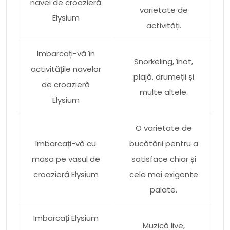
navei de croazieră
varietate de
Elysium
activități.
Imbarcați-vă în
Snorkeling, înot,
activitățile navelor
plajă, drumeții și
de croazieră
multe altele.
Elysium
O varietate de
Imbarcați-vă cu
bucătării pentru a
masa pe vasul de
satisface chiar și
croazieră Elysium
cele mai exigente
palate.
Imbarcați Elysium
Muzică live,