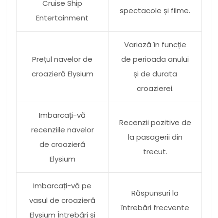
Cruise Ship
spectacole și filme.
Entertainment
Variază în funcție
Prețul navelor de
de perioada anului
croazieră Elysium
și de durata
croazierei.
Imbarcați-vă
Recenzii pozitive de
recenziile navelor
la pasagerii din
de croazieră
trecut.
Elysium
Imbarcați-vă pe
Răspunsuri la
vasul de croazieră
întrebări frecvente
Elysium Întrebări și